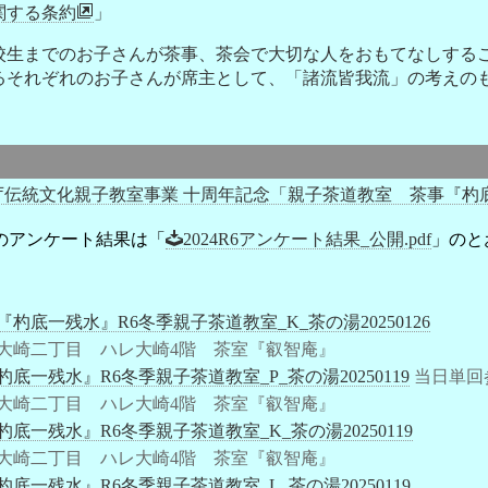
関する条約
」
校生までのお子さんが茶事、茶会で大切な人をおもてなしする
るそれぞれのお子さんが席主として、「諸流皆我流」の考えの
化庁伝統文化親子教室事業 十周年記念「親子茶道教室 茶事『杓
のアンケート結果は「
2024R6アンケート結果_公開.pdf
」のと
『杓底一残水』R6冬季親子茶道教室_K_茶の湯20250126
大崎二丁目 ハレ大崎4階 茶室『叡智庵』
杓底一残水』R6冬季親子茶道教室_P_茶の湯20250119
当日単回
大崎二丁目 ハレ大崎4階 茶室『叡智庵』
杓底一残水』R6冬季親子茶道教室_K_茶の湯20250119
大崎二丁目 ハレ大崎4階 茶室『叡智庵』
杓底一残水』R6冬季親子茶道教室_L_茶の湯20250119