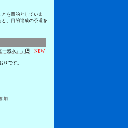
ことを目的としていま
もと、目的達成の茶道を
底一残水』」
NEW
おりです。
参加