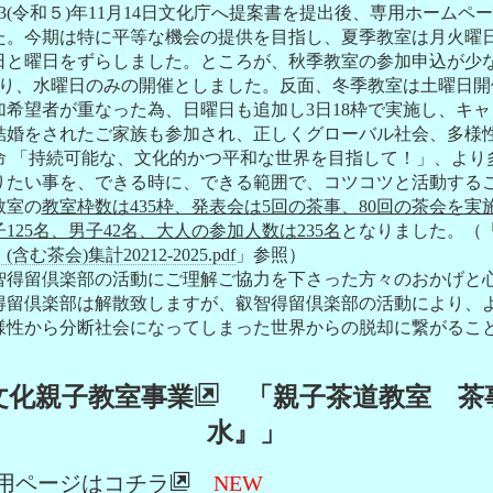
23(令和５)年11月14日文化庁へ提案書を提出後、専用ホーム
た。今期は特に平等な機会の提供を目指し、夏季教室は月火曜
日と曜日をずらしました。ところが、秋季教室の参加申込が少
おり、水曜日のみの開催としました。反面、冬季教室は土曜日開
加希望者が重なった為、日曜日も追加し3日18枠で実施し、キ
結婚をされたご家族も参加され、正しくグローバル社会、多様
 「持続可能な、文化的かつ平和な世界を目指して！」、より
りたい事を、できる時に、できる範囲で、コツコツと活動する
教室の
教室枠数は435枠、発表会は5回の茶事、80回の茶会を実
25名、男子42名、大人の参加人数は235名
となりました。（
茶会)集計20212-2025.pdf
」参照）
得留倶楽部の活動にご理解ご協力を下さった方々のおかげと
得留倶楽部は解散致しますが、叡智得留倶楽部の活動により、
様性から分断社会になってしまった世界からの脱却に繋がるこ
文化親子教室事業
「親子茶道教室 茶
水』」
度専用ページはコチラ
NEW