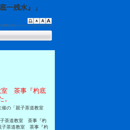
底一残水』」
ス湯澤公式ホームページ
since 2018-02-08
教室 茶事『杓底
た。
主催の「親子茶道教室
「親子茶道教室 茶事『杓
親子茶道教室 茶事『杓