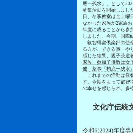
底一残水』」として20
募集活動を開始しまし
日、冬季教室は金土曜
なかった家族が2家族
年度に成ることから参
しました。今期、国際
叡智得留倶楽部の使命
る方が、できる事・や
感じた結果、親子茶道
家族、参加子供数は女子1
催 茶事『杓底一残水』(含む
これまでの活動は叡智
す。今期をもって叡智
の幸せを感じられ、多
文化庁伝統
令和6(2024)年