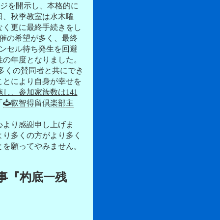
ページを開示し、本格的に
日、秋季教室は水木曜
なく更に最終手続きをし
催の希望が多く、最終
ャンセル待ち発生を回避
性の年度となりました。
多くの賛同者と共にでき
ことにより自身が幸せを
施し、参加家族数は141
「
叡智得留倶楽部主
心より感謝申し上げま
より多くの方がより多く
とを願ってやみません。
事『杓底一残