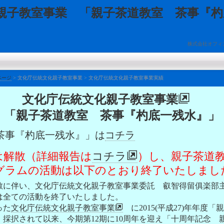
親子教室事業 「親子茶道教室 茶事『杓
株式会社オフィ
ページ
>
文化庁伝統文化親子教室事業
>
文化庁伝統文化親子教室事業実績
文化庁伝統文化親子教室事業
「親子茶道教室 茶事『杓底一残水』」
茶事『杓底一残水』」は
コチラ
は解散（詳細報告は
コチラ
）し、親子茶道
グラムの活動は以下のとおり終了いたしまし
に伴い、文化庁伝統文化親子教室事業委託 叡智得留俱楽部
は全ての活動を終了いたしました。
った
文化庁伝統文化親子教室事業
に2015(平成27)年年度
採択されて以来、今期第12期に10周年を迎え「十周年記念 