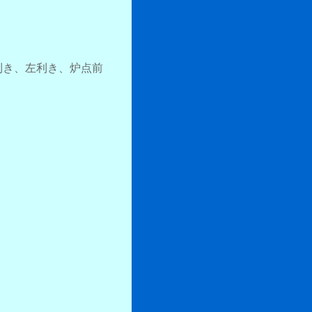
き、
左利き
、炉点前