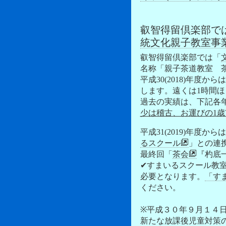
叡智得留倶楽部で
統文化親子教室事
叡智得留倶楽部では「
名称「親子茶道教室 
平成30(2018)年度からは
します。遠くは1時間
過去の実績は、下記各
少は稽古、お運びの1歳
平成31(2019)年度か
るスクール
」との連
最終回「
茶会
『杓底
✔すまいるスクール教
必要となります。
「す
ください。
※平成３０年９月１４
新たな放課後児童対策