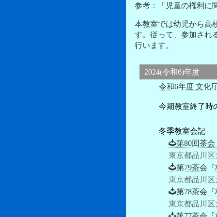
参考：「
児童の権利に
本教室では幼児から高
す。従って、参加され
行います。
2024(令和6)年度
令和6年度 文
今期教室終了時
冬季教室会記
第80回茶会
東京都品川区
第79茶会『
東京都品川区
第78茶会『
東京都品川区
第77茶会『