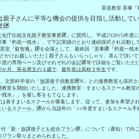
茶道教室 茶事
は親子さんに平等な機会の提供を目指し活動して
業
文化庁伝統文化親子教室事業
」に賛同し、平成27(2015)年
茶事『杓底一残水』」で下記実績のとおり連続採択され活動し
茶室『叡智庵』
を会場として、最終回「
茶事
『杓底一残水
ほどかけお越しいただく親子さんもいらっしゃり、喜んで頂いて
年度の専用ページ及びそれぞれの
会記
等で詳細をご覧いただ
7か月、茶会席主の３歳で
、
最年長は高校２年生
です。
らは、文部科学省の「
放課後子供教室
※」との連携教室も採択さ
携教室を開始いたしました。連携教室・すまいるスクール教室
一残水』」を催し客をもてなします。
室は各すまいるスクールが募集します。従って、参加を希望さ
まいるスクール」
から当該年の「○○年度すまいるスクール手
日付「
新・放課後子ども総合プラン
」について（通知）で向
のプラン取りまとめられました。