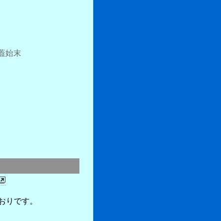
蓋始末
おりです。