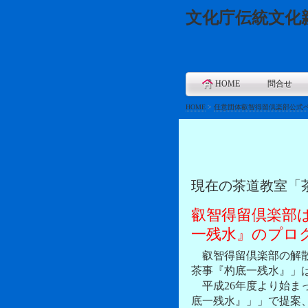
文化庁伝統文化
HOME
問合せ
HOME
>
任意団体叡智得留倶楽部公式
現在の茶道教室「
叡智得留倶楽部
一残水』のプロ
叡智得留倶楽部の解散
茶事『杓底一残水』」
平成26年度より始ま
底一残水』」」で提案、