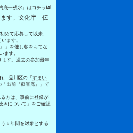
『杓底一残水』はコチラ
います。
文化庁 伝
度に初めて応募して以来、
ています。
』」を催し客をもてな
います。
けます。過去の参加
最年
れ、品川区の「
すまい
の「出前『叡智庵』」で
れる方は、事前に登録が
続きについて」をご確認
こう５年間を対象とする