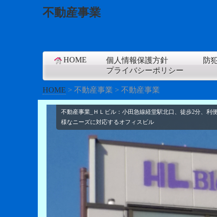
不動産事業
HOME
個人情報保護方針
防
プライバシーポリシー
HOME
>
不動産事業
>
不動産事業
不動産事業_ＨＬビル：小田急線経堂駅北口、徒歩2分、利
不動産事業_ＨＬビル：小田急線経堂駅北口、徒歩2分、利
様なニーズに対応するオフィスビル
様なニーズに対応するオフィスビル