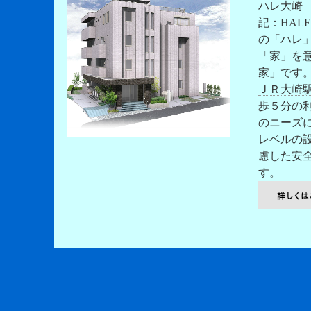
ハレ大崎
記：HALE
の「ハレ」
「家」を
家」です
ＪＲ大崎
歩５分の
のニーズ
レベルの
慮した安
す。