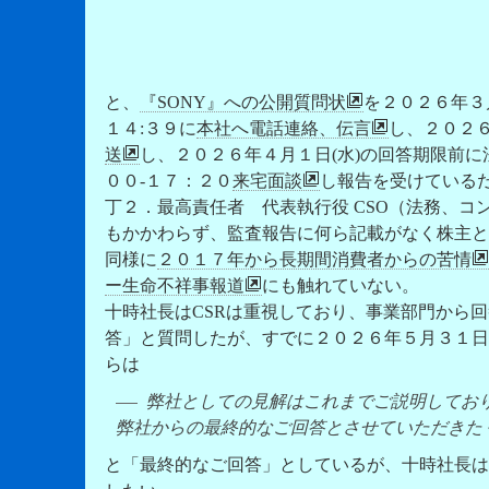
と、
『SONY』への公開質問状
を２０２６年３月
１４:３９に
本社へ電話連絡、伝言
し、２０２
送
し、２０２６年４月１日(水)の回答期限前に
００-１７：２０
来宅面談
し報告を受けている
丁２．最高責任者 代表執行役 CSO（法務、コン
もかかわらず、
監査報告に何ら記載がなく
株主と
同様に
２０１７年から長期間消費者からの苦情
ー生命不祥事報道
にも触れていない。
十時社長はCSRは重視しており、事業部門から
答」と質問したが、すでに２０２６年５月３１日(
らは
弊社としての見解はこれまでご説明してお
弊社からの最終的なご回答
とさせていただきた
と「最終的なご回答」としているが、十時社長は