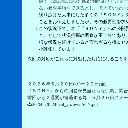
緯：（2026/03/15取消線部削除及び
ない要求事項をできるとし、できていない
繰り広げた大事にした多くの『ＳＯＮＹ』
ことをお伝えしましたが、その必要性を求
この状況下で、本「『ＳＯＮＹ』への公開
Ｙ』として状況把握の調査が不十分であり
様な状況を続けていると言わざるを得ませ
小評価しています。
次回の対応がこれらに対処した対応になることを
２０２６年５月２０日(水)ー２２日(金)
『ＳＯＮＹ』からの回答が見当たらない為、問合
前回から２週間が経過する為、５月２０日にメー
20260520-24mail_yuzawa-SCN.pdf