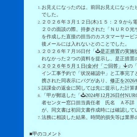
お見えになったのは、前回お見えになった
でした。
２０２６年３月１２日(木)１５：２９から電
２０の面談の際、持参された「ＮＵＲＯ光
を作成した直接の担当のカスタマーサービ
後メールには入れないとのことでした。
２０２６年７月16日付「
是正措置の実施
れなかった２つの資料を提示し、是正措置
２０２６年５月１日(金)付「ご回答」
の「
イン工事予約で「状況確認中」と工事完了
携された同表示にバグがあり、
修正を2026
誤課金の返金に関しては先に提示した計算
「甲が郵送した「
2024年12月26日付
者センター窓口担当責任者 氏名 Ａ不詳
が、同文書は初回文書作成時には確認して
法務に相談した結果、時間的損失等は業界
■甲のコメント