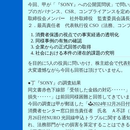
今回、甲が「『SONY』への公開質問状」で問い
プのガバナンス、CSR、コンプライアンスを定
取締役会メンバー 社外取締役 監査委員会議長
２．最高責任者 代表執行役 CSO（法務、コンプ
1. 消費者保護の視点での事実経過の透明化
2. 同様事例の有無の確認
3. 企業からの正式回答の取得
4. 社会における本件の潜在的課題の究明
を目的に5人の役員に問いかけ、株主総会で
代表
大変遺憾ながら今回も回答は頂けていません。
●丁『SONY』の調査結果
同文書赤色下線部「受領した金銭の対応･････
損失･･････」は前回同様困難と回答してきてい
今回の調査は甲が郵送した「
2024年12月2
消費者センター窓口担当責任者 氏名 Ａ不詳（品
月26日付NURO 光回線申込トラブルに関する
れ、法務部門がその損害を算定することはできる