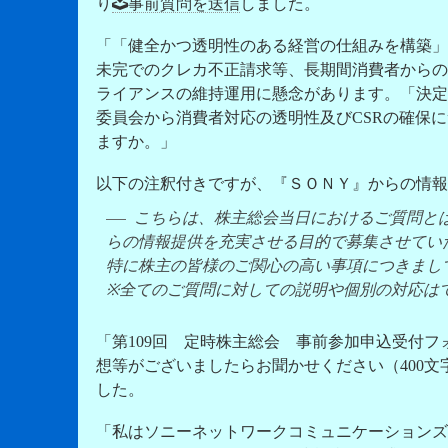
り
事前質問を送信
しました。
「「
健全かつ透明性のある経営の仕組みを構築
」
未完でのクレカ不正請求等、長期間消費者からの
ライアンスの維持運用に懸念
があります。「決定
委員会から
消費者対応の透明性及びCSRの確保
に
ますか。」
以下の注釈付きですが、『ＳＯＮＹ』からの情報
こちらは、株主総会当日におけるご質問と
らの情報提供を充実させる目的で募集させていた
特に株主の皆様のご関心の高い事項につきまし
※全てのご質問に対しての説明や個別の対応は
「第109回 定時株主総会 事前参加申込受付フ
想等がございましたらお聞かせください（400文
した。
「私はソニーネットワークコミュニケーションズ