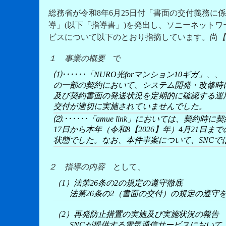
総務省が令和8年6月25日付「書面の交付義務
導」(以下「指導書」)を発出し、ソニーネットワ
ビスについて以下のとおり指摘しています。尚
【
１ 事業の概要
で
⑴･･････「NURO光forマンション10ギガ」
の一部の契約において、システム開発・改修時
及び契約書面の発送状況を定期的に確認する運
交付が適切に実施されていませんでした。
⑵.･･････「amue link」においては、契
17日から本年（令和8【2026】年）4月21
状態でした。なお、本件事案について、SNCで
２ 指導の内容
として、
（1）法第26条の2の規定の遵守徹底
法第26条の2（書面の交付）の規定の遵守を
（2）再発防止措置の実施及び実施状況の報告
SNCが提供する電気通信サービスにおいて、