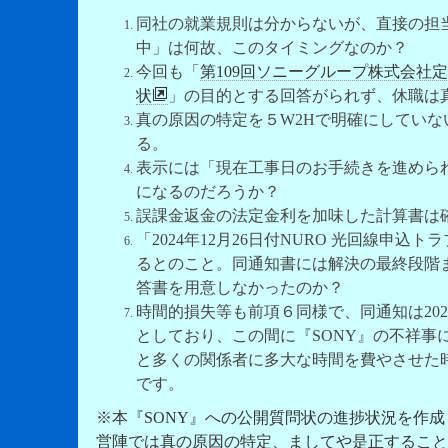
同社の就業規則は分からないが、直接の担
中」は何故、このタイミングなのか？
今回も「
第109回ソニーグループ株式会社定
状
」の目的とする回答がられず、休職は
真の原因の特定を５W2Hで明確にしてい
る。
表示には「現在工事日のお手続きを進めら
になるのだろうか？
誤課金返金の法定金利を加味した計算書は
「2024年12月26日付NURO 光回線
るとのこと。同通知書には解決の最終段階
答書を用意しなかったのか？
時間的損失等も前項６同様で、同通知は202
としており、この間に『SONY』の不祥事
と多くの関係者に多大な時間を費やさせた
です。
※本『SONY』への公開質問状の進捗状況を作
営陣では真の原因の特定、ましてや是正すること