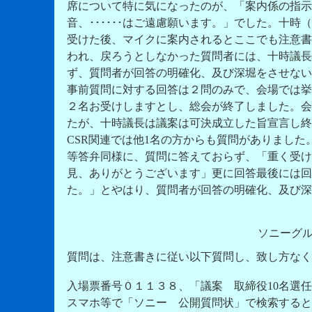
席について特に気になったのが、「案内係の指示
音、･･････はご遠慮願います。」でした。十
受けた後、マイクに案内されるとここでも注意書
われ、戻ろうとしなかった質問者には、十時議長
ず、質問者が回答の明確化、及び深堀をさせない
事前質問に対する回答は２問のみで、会場では挙
２名お受けしますとし、総会が終了しました。会
たが、十時議長は議案は可決成立した旨宣言し終
CSR関連では他1名の方からも質問がありまし
等答弁同様に、質問に答えておらず、「重く受け
見、ありがとうございます」更に回答最後には回
た。」とやはり、質問者が回答の明確化、及び深
ソニーグ
質問は、注意書きに従い以下質問し、致し方なく
入場票番号０１１３８、「議案 取締役10名選
スマホ等で「ソニー 公開質問状」で検索すると