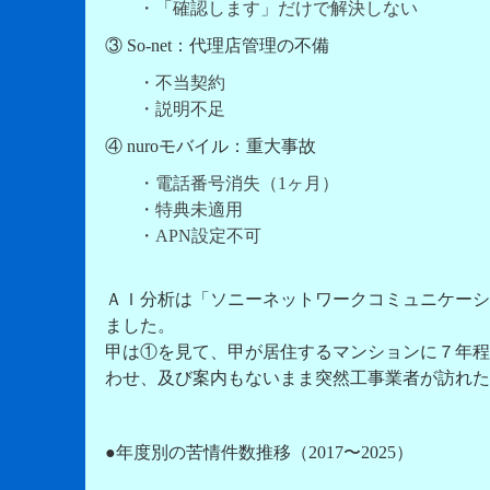
・「確認します」だけで解決しない
③ So-net：代理店管理の不備
・不当契約
・説明不足
④ nuroモバイル：重大事故
・電話番号消失（1ヶ月）
・特典未適用
・APN設定不可
ＡＩ分析は「ソニーネットワークコミュニケーシ
ました。
甲は①を見て、甲が居住するマンションに７年程
わせ、及び案内もないまま突然工事業者が訪れた
●年度別の苦情件数推移（2017〜2025）