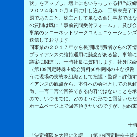
状」をアップし、壇上にもいらっしゃる担当取締
２０２４年１０月４日に申し込み、工事未完了下
題であること。株主として単なる個別事案ではな
の質問は既に「事前質問受付フォーム」、及び会
事業のソニーネットワークコミュニケーションズ
送信しております。
同事業の２０１７年から長期間消費者からの苦情
プライアンスの維持運用に懸念がある旨、事前に
議案に関連し、十時社長に質問します。社外取締
（第109回定時株主総会資料p6各機関の主な役割
うに現場の実態を組織として把握・監督・評価す
イアンスの観点から、本件への会社としての見解
尚、一言二言で回答できる内容ではないことを承
ので、いつまでに、どのような形でご回答いただ
ホームページ上で回答頂きたいのですが、お約束
十
「決定権限を大幅に委譲」（第109回定時株主総