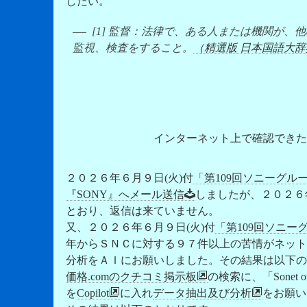
したい。
[1] 監督：法律で、ある人または機関が
監視、検査をすること。
（精選版 日本国語大辞典 htt
インターネット上で確認できた
２０２６年６月９日(火)付
「第109回ソニーグル
『SONY』へメール送信
しましたが、２０２６
とおり、返信は来ていません。
又、２０２６年６月９日(火)付
「第109回ソニー
年からＳＮＣに対する９７件以上の苦情がネット
分析をＡＩにお願いしました。その結果は以下の
価格.comのクチコミ掲示板
の検索に、「Sonet
を
Copilot
に入れ
データ抽出及び分析
をお願い