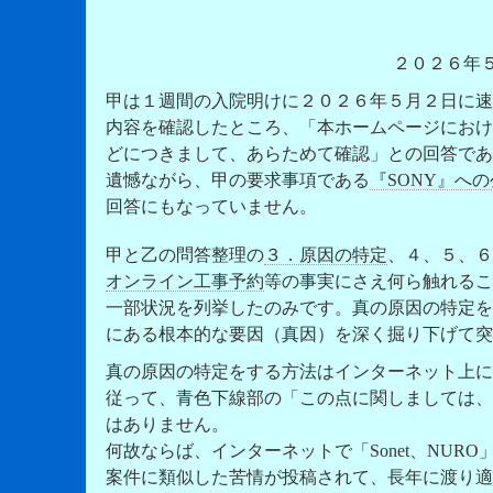
２０２６年５
甲は１週間の入院明けに２０２６年５月２日に速
内容を確認したところ、「本ホームページにおけ
どにつきまして、あらためて確認」との回答であ
遺憾ながら、甲の要求事項である
『SONY』へ
回答にもなっていません。
甲と乙の問答整理の
３．原因の特定
、４、５、６
オンライン工事予約
等の事実にさえ何ら触れるこ
一部状況を列挙したのみです。真の原因の特定を
にある根本的な要因（真因）を深く掘り下げて突
真の原因の特定をする方法はインターネット上に
従って、青色下線部の「この点に関しましては、･･
はありません。
何故ならば、インターネットで「Sonet、NUR
案件に類似した苦情が投稿されて、長年に渡り適