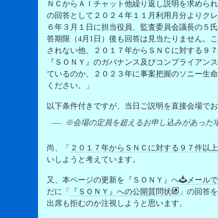
ＮＣからＡＩチャット他繰り返し説明を求められ
の回答として２０２４年１１月利用月分よりクレ
６年３月１日に担当役員、監査委員会議長の５氏
答期限（4月1日）後も回答は見当たりません
。こ
されない他、
２０１７年からＳＮＣに対する９７
『ＳＯＮＹ』のガバナンス及びコンプライアンス
ているのか、２０２３年に事案把握のソニー生命
ください。」
以下条件付きですが、当日ご説明を直接会場でお
※会場の定員を超えるお申し込みがあった
尚、「
２０１７年からＳＮＣに対する９７件以上
いしようと考えています。
又、本ページの更新を『ＳＯＮＹ』へ
メールで
だに「
『ＳＯＮＹ』への公開質問状
」の回答を
出席も拒むのか注視しようと思います。