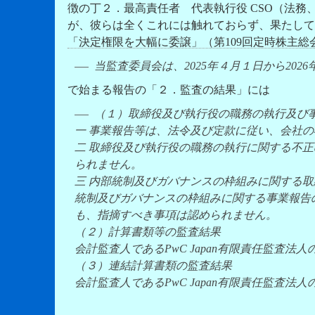
徴の丁２．最高責任者 代表執行役 CSO（法務、
が、彼らは全くこれには触れておらず、果たして
「決定権限を大幅に委譲」（第109回定時株主総会
当監査委員会は、2025年４月１日から2026年
で始まる報告の「２．監査の結果」には
（１）取締役及び執行役の職務の執行及び
一 事業報告等は、
法令及び定款に従い、会社の
二 取締役及び執行役の職務の執行に関する
不正
られません。
三 内部統制及びガバナンスの枠組みに関する
統制及びガバナンスの枠組みに関する事業報告
も、指摘すべき事項は認められません。
（２）計算書類等の監査結果
会計監査人であるPwC Japan有限責任監査
（３）連結計算書類の監査結果
会計監査人であるPwC Japan有限責任監査