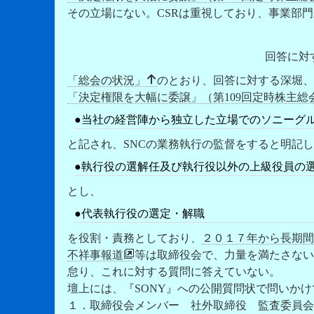
その立場にない。CSRは重視しており、事業部
回答に対
「総会の状況」
のとおり、回答に対する深堀、
「決定権限を大幅に委譲」（第109回定時株主総
●当社の経営陣から独立した立場での
ソニーグ
と記され、SNCの業務執行の監督をすると明記
●執行役の選解任
及び
執行役以外の上級役員の
とし、
●代表執行役の
選定・解職
を役割・責務としており、
２０１７年から長期間
不祥事報道
等は取締役会で、力量を満たさない
怠り、これに対する質問に答えていない。
壇上には、『SONY』への公開質問状で問いか
１．取締役会メンバー 社外取締役 監査委員会