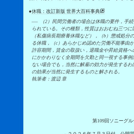
●
休職：改訂新版 世界大百科事典
（2）民間労働者の場合は休職の要件，手
られている。その種類，性質はおおむね三つに
（私傷病長期療養休職など），（b）懲戒処分
る休職，（c）あらかじめ認めた労働不能事由
許容期間，賃金の取扱い，退職金や昇給資格へ
にかかわりなく全期間を欠勤と同一視する事例
ない場合でも，当然に解雇の効力が発生するわ
の効果が当然に発生するものと解される。
執筆者：渡辺 章
第109回ソニーグ
－２０２６年７月３日付 公開