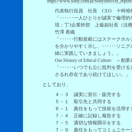
https://www.sony.com/ja/SonyInfo/csr_repor
代表執行役員 社長 CEO 十時裕
「･･････一人ひとりが誠実で倫理
現：丁3企業幹部 上級副社長（法務・
竹澤 香織
「･･････行動規範にはステーク
を分かりやすく示し、･･････ソ
緒に実践していきましょう。」
Our History of Ethical Cultur
「･･････
いつでも公に批判を受ける
さるれ存在であり続けてほしい。」
としており、
４－３ 誠実に宣伝・販売する
５－１ 取引先と共同する
６－１ 責任をもって技術を活用す
７－４ 正確に記録し報告する
７－５ 適切な情報開示をする
７－９ 責任をもってコミュニケー