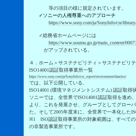
等の項目の様に規定されています。
✓ソニーの人権尊重へのアプローチ
https://www.sony.com/ja/SonyInfo/csr/library
✓総務省ホームページには
https://www.soumu.go.jp/main_content/0007
がアップされている。
４．ホーム
＞
サステナビリティ
＞
サステナビリテ
ISO14001認証取得事業所一覧
https://www.sony.com/ja/SonyInfo/csr_report/environment/data/iso/
では、以下公開している、
ISO14001 (環境マネジメントシステム) 認証取得
ソニーでは、全世界でISO14001認証取得を進め
より、これを発展させ、グループとしてグローバ
た。そして
2005年度末に、全世界で一本化したIS
※1
ISO認証取得事業所の対象範囲
は、
すべての
の非製造事業所
です。