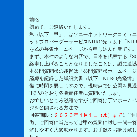
前略
初めて、ご連絡いたします。
私（以下「甲」）はソニーネットワークコミュニ
ットプロバーダーサービスNURO光（以下「N
を乙の募集ホームページから申し込んだ者です。
まず、本件のような内容で、日本を代表する『S
絡申し上げることとなりましたことは、誠に遺憾
本公開質問状の趣旨は「公開質問状ホームページ
経緯を記録した詳細文書（以下「NURO光経緯
備に時間を要しますので、現時点では公開を見送
下記のとおり各職責任者に質問いたします。
お忙しいところ恐縮ですがご回答は丁のホームページhtt
ジを公開される方法で
回答期限：
２０２６年４月１日（水）まで
にご回
尚、ご回答に当たっては甲の質問に対し一問一答
解しやすく大変助かります。お手数をお掛け致し