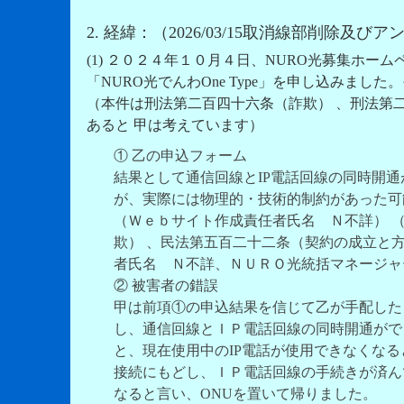
2. 経緯：（2026/03/15取消線部削除及
(1) ２０２４年１０月４日、NURO光募集ホーム
「NURO光でんわOne Type」を申し込みました。そ
（本件は刑法第二百四十六条（詐欺） 、刑法第
あると 甲は考えています）
① 乙の申込フォーム
結果として通信回線とIP電話回線の同時開
が、実際には物理的・技術的制約があった可
（Ｗｅｂサイト作成責任者氏名 Ｎ不詳） 
欺） 、民法第五百二十二条（契約の成立と方
者氏名 Ｎ不詳、ＮＵＲＯ光統括マネージャ
② 被害者の錯誤
甲は前項①の申込結果を信じて乙が手配した
し、通信回線とＩＰ電話回線の同時開通がで
と、現在使用中のIP電話が使用できなくな
接続にもどし、ＩＰ電話回線の手続きが済ん
なると言い、ONUを置いて帰りました。