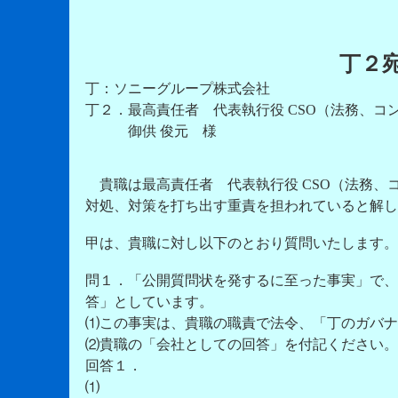
丁２
丁：ソニーグループ株式会社
丁２．最高責任者 代表執行役 CSO（法務、コンプ
御供 俊元 様
貴職は最高責任者 代表執行役 CSO（法務、
対処、対策を打ち出す重責を担われていると解し
甲は、貴職に対し以下のとおり質問いたします。
問１．「公開質問状を発するに至った事実」で、
答」としています。
⑴この事実は、貴職の職責で法令、「丁のガバナ
⑵貴職の「会社としての回答」を付記ください。
回答１．
⑴