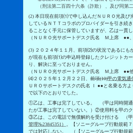
（刑法第二百四十六条（詐欺） 、及び同第二
(2) 本日現在前項⑴で申し込んだＮＵＲＯ光及
しているＮＴＴコラボのプロバイダーを引き続き
ることなく手元に保管していますが、乙は一貫し
（ＮＵＲＯ光サポートデスク氏名 Ｍ上席 ●●
(3) ２０２４年１１月、前項⑵の状況であるにも
が現在も前項⑴の申込時登録したクレジットカー
り、解決に至っておりません。
（ＮＵＲＯ光サポートデスク氏名 Ｍ上席 ●●
⑷２０２５年１２月２２日、
前項(10)
甲の
電気通
ＵＲＯサポートデスクの氏名 Ｉ ●●
と名乗る方よ
で以下のとおりでした。
①乙は、工事は完了している。 （甲は同時開通
たが工事は完了していない。）②使用料を甲のク
③乙は、この電話で無償解約を受け付ける （甲
管理№23845351）
。【ソニーグループ行動規範７
では対応しない。 （【ソニーグループ行動規範