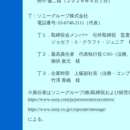
田中 健二様（２０２６年４月１日）
丁：ソニーグループ株式会社
電話番号: 03-6748-2111（代表）
丁１．取締役会メンバー 社外取締役 監査
ジョセフ・A・クラフト・ジュニア 
丁２．最高責任者 代表執行役 CSO（法務、コ
御供 俊元 様
丁３．企業幹部 上級副社長（法務・コンプライ
竹澤 香織 様
※責任者はソニーグループ(株)取締役および経営体制2
https://www.sony.com/ja/pressroom/executives/
https://www.sony.co.jp/corporate/message/
による。