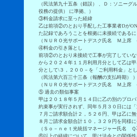
（民法第九十五条（錯誤） 、Ｄ：ソニーグ
役務の提供） に準拠、）
③料金請求に至った経緯
乙は前項②のとおり手配した工事業者DがO
た記録であろうことを根拠に未接続であるに
（ＮＵＲＯ光サポートデスク氏名 Ｍ上席 
④料金の引き落とし
前項②のとおり未接続で工事が完了していな
から２０２４年１１月利用月分として乙は甲
分として\３，２００－を「ご利用料金」と
（民法第六百三十三条（報酬の支払時期） 
（ＮＵＲＯ光サポートデスク氏名 Ｍ上席 
⑤ 過去の類似事案
甲は２０１８年５月１４日に乙の別のプロバ
約束事が実行されず、同年５月３０日には「
７月ご請求額合計２，５２６円、甲は乙に無
８月ご請求金額合計１０，３２９円を同様に
（Ｓｏ－ｎｅｔ光統括マネージャー氏名 Ｑ
⑥以上の経緯について、甲は法令との関係性