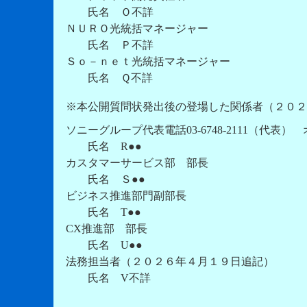
氏名 Ｏ不詳
ＮＵＲＯ光統括マネージャー
氏名 Ｐ不詳
Ｓｏ－ｎｅｔ光統括マネージャー
氏名 Ｑ不詳
※本公開質問状発出後の登場した関係者（２０２
ソニーグループ代表電話03-6748-2111（代表）
氏名 R●●
カスタマーサービス部 部長
氏名 Ｓ●●
ビジネス推進部門副部長
氏名 T●●
CX推進部 部長
氏名 U●●
法務担当者（２０２６年４月１９日追記）
氏名 V不詳