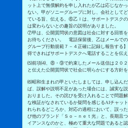
ット上で無償解約を申し入れたが乙は応じなかっ
ない。甲がソニーグループに対し、会社としてど
ている旨、伝える。⑥乙Ｉは、サポートデスクの
は変わらないとの趣旨の説明がありました。
⑦甲は、公開質問状の意図は社会に対する回答を
お待ちください。 電話保留後、乙はメールでの
グループ行動規範７－４正確に記録し報告する】
得できればサポートデスクへ電話することを伝え
⑸前項⑷、⑧・⑨で約束したメール送信は２０２
と伝えた公開質問状で社会に明らかにする方針を
⑹昭和生まれの甲といたしましては、申し込んだ
ば、誤解や説明不足があった場合には、誠実な説
おりました。その詫びを受け入れることで問題解
な検証がなされているか疑問を感じるAIチャッ
れられるどころか、対応の過程において、誤った
び他のブランド「Ｓｏ－ｎｅｔ光」と、長期且つ
イアンスなのかと、極めて重大な問題であると認