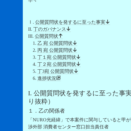
早々
Ⅰ.
公開質問状を発するに至った事実
II.
丁のガバナンス
III.
公開質問状
1.
乙 宛 公開質問状
2.
丙 宛 公開質問状
3.
丁１宛 公開質問状
4.
丁２宛 公開質問状
5.
丁3宛 公開質問状
6.
進捗状況
I. 公開質問状を発するに至った事
り抜粋）
１．乙の関係者
「NURO光経緯」で本案件に関与していると甲
渉外部 消費者センター窓口担当責任者