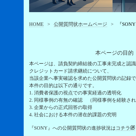
HOME
>
公開質問状ホームページ
>
『SON
本ページの目的
本ページは、請負契約締結後の工事未完成と認識
クレジットカード請求継続について、
当該企業へ事実確認を求めた公開質問状の記録で
本件の目的は以下の通りです。
1. 消費者保護の視点での事実経過の透明化
2. 同様事例の有無の確認 （同様事例を経験さ
3. 企業からの正式回答の取得
4. 社会における本件の潜在的課題の究明
『SONY』への公開質問状の進捗状況は
コチラ