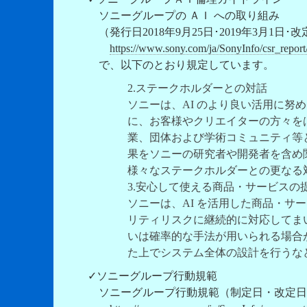
ソニーグループの ＡＩ への取り組み
（発行日2018年9月25日･2019年3月1日･改定
https://www.sony.com/ja/SonyInfo/csr_repo
で、以下のとおり規定しています。
2.ステークホルダーとの対話
ソニーは、AI のより良い活用に努
に、お客様やクリエイターの方々を
業、団体および学術コミュニティ等
果をソニーの研究者や開発者を含め
様々なステークホルダーとの更なる
3.安心して使える商品・サービスの
ソニーは、AI を活用した商品・サ
リティリスクに継続的に対応してまい
いは確率的な手法が用いられる場合
た上でシステム全体の設計を行うな
✓ソニーグループ行動規範
ソニーグループ行動規範（制定日・改定日