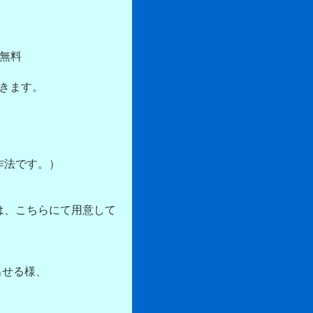
は無料
きます。
法です。）
、こちらにて用意して
。
せる様、