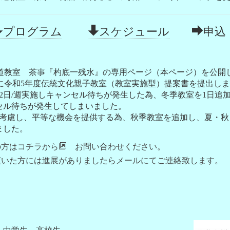
プログラム
スケジュール
申込
親子茶道教室 茶事『杓底一残水』の専用ページ（本ページ）を公開
月22日に令和5年度伝統文化親子教室（教室実施型）提案書を提出し
2日/週実施しキャンセル待ちが発生した為、冬季教室を1日追加
セル待ちが発生してしまいました。
考慮し、平等な機会を提供する為、秋季教室を追加し、夏・秋・
ました。
の方はコチラから
お問い合わせください。
頂いた方には進展がありましたらメールにてご連絡致します。