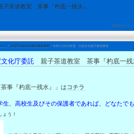
子茶道教室 茶事『杓底一残水』
株式会社オフィ
ページ
>
文化庁伝統文化親子教室事業
>
令和５(2023)年度 伝統文化親子教室事業
年度文化庁委託
親子茶道教室 茶事『杓底一残
「茶事『杓底一残水』」は
コチラ
学生、高校生
及びその保護者であれば、どなたで
しょう！