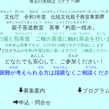
過去の実績は コチラ へ
んかちょう れいわ ねんど ぶんかちょうでんとうぶんかおやこきょうしつじぎ
文化庁 令和5年度 伝統文化親子教室事業
おやこちゃどうきょうしつ ちゃじ しゃくていいちざん
親子茶道教室 茶事『杓底一残水』
のゆ せんちゃどう にしゅ ちゃどう ふれ ちゃかい 
の湯と煎茶道 二種の茶道に触れ茶会を行い
※本来は茶事ですが、COVID-19禍ですので茶会にします
プログラム
が令和2年度以前と違いますので、ご確認ください
あんしん さんか
どなたでも安心して、ご参加ください！
こんなん かんが かた ちゅうちょ
困難が考えられる方は躊躇なくご相談くだ
募集案内
プログラ
申込・問合せ