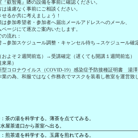
室『叡智庵』
の設備を事前に確認ください。
方は遠慮なく事前にご相談ください。
るか共に考えましょう！
項は参加希望者・参加者へ届出メールアドレスへのメール、
ジにて逐次ご案内いたします。
の流れ：
スケジュール調整・キャンセル待ち→スケジュール確定
２週間前迄）→受講確定（遅くても開講１週間前迄）
道來果）
626新型コロナウイルス（COVID-19）感染症予防接種証明書 湯
為、和服ではなく作務衣でマスクを装着し教室を運営致
湯：茶の湯を科学する。薄茶を点ててみる。
：水屋茶道口から茶室へ出る。
道：煎茶道を科学する。玉露を煎れてみる。