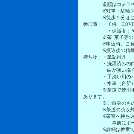
道順はコチラ
※駐車・駐輪スペー
※徒歩１分ほどにコ
参加費：・子供；COV
・保護者；￥2､500
※茶･菓子等の受益
※申込時、ご負担が
※振込後の精算は
持ち物：・筆記用具
・洗濯済みの白の
白が無い場合、洗濯
・手洗い用のハン
・水屋（台所）でご
※茶道で使用する茶
あります。
※ご自身のものがあ
※茶道の茶以外のご
※茶室へ持ち込む筆
事前にポーチ等に
※詳細は教室で掲