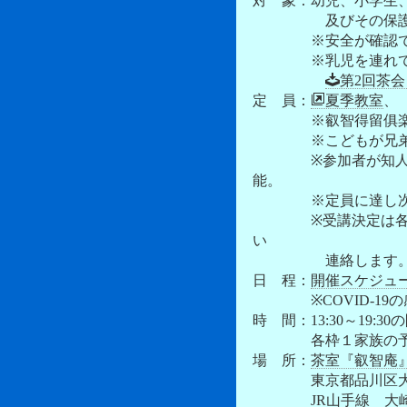
対 象：幼児、小学生
及びその保護者（１
※安全が確認でき
※乳児を連れての
第2回茶会
定 員：
夏季教室
※叡智得留俱楽部で
※こどもが兄弟姉妹
※参加者が知人同士
能。
※定員に達し次第、
※受講決定は各教室
い
連絡します
日 程：
開催スケジュ
※COVID-19の
時 間：13:30～19:3
各枠１家族の予
場 所：
茶室『叡智庵
東京都品川区大崎2-
JR山手線 大崎駅