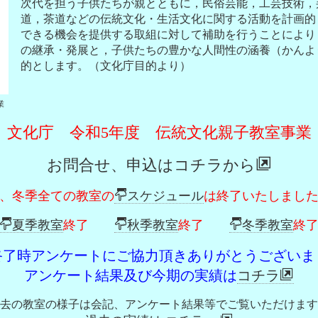
次代を担う子供たちが親とともに，民俗芸能，工芸技術，
道，茶道などの伝統文化・生活文化に関する活動を計画的
できる機会を提供する取組に対して補助を行うことにより
の継承・発展と，子供たちの豊かな人間性の
涵養（かんよ
的とします。（文化庁目的より）
業
文化庁 令和5年度 伝統文化親子教室事業
お問合せ、申込はコチラから
、冬季全ての教室の
スケジュール
は終了いたしました。2
夏季教室
終了
秋季教室
終了
冬季教室
終
終了時アンケートにご協力頂きありがとうございま
アンケート結果及び今期の実績は
コチラ
去の教室の様子は会記、アンケート結果等でご覧いただけます