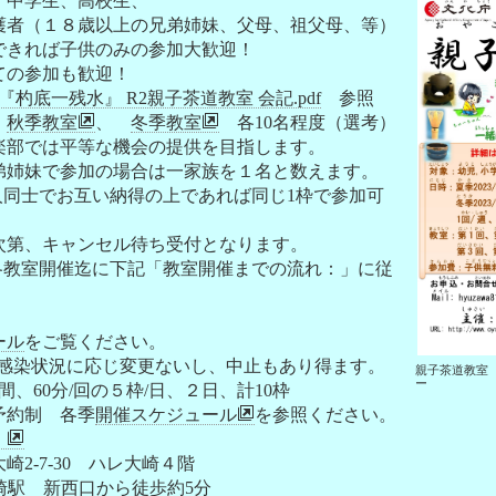
、中学生、高校生、
８歳以上の兄弟姉妹、父母、祖父母、等）
れば子供のみの参加大歓迎！
参加も歓迎！
『杓底一残水』 R2親子茶道教室 会記.pdf
参照
、
秋季教室
、
冬季教室
各10名程度（選考）
は平等な機会の提供を目指します。
で参加の場合は一家族を１名と数えます。
でお互い納得の上であれば同じ1枠で参加可
キャンセル待ち受付となります。
開催迄に下記「教室開催までの流れ：」に従
。
ール
をご覧ください。
感染状況に応じ変更ないし、中止もあり得ます。
親子茶道教室
ー
0の間、60分/回の５枠/日、２日、計10枠
約制 各季
開催スケジュール
を参照ください。
』
7-30 ハレ大崎４階
 新西口から徒歩約5分