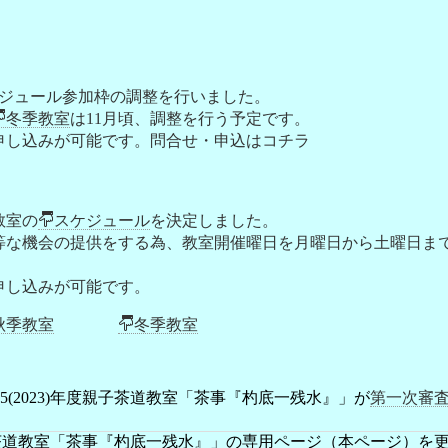
ケジュール参加枠の調整を行いました。
冬季教室
は11月頃、調整を行う予定です。
申し込みが可能です。問合せ・申込はコチラ
教室の
スケジュール
を決定しました。
等な機会の提供をする為、教室開催曜日を月曜日から土曜日ま
申し込みが可能です。
秋季教室
冬季教室
(2023)年度親子茶道教室「茶事『杓底一残水』」が
第一次審
度親子茶道教室「茶事『杓底一残水』」の専用ページ（本ページ）を