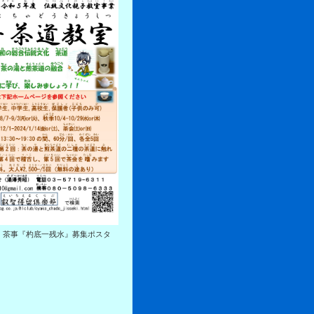
 茶事『杓底一残水』募集ポスタ