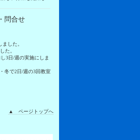
・問合せ
しました。
ました。
し3日/週の実施にしま
冬で2日/週の3回教室
▲ ページトップへ