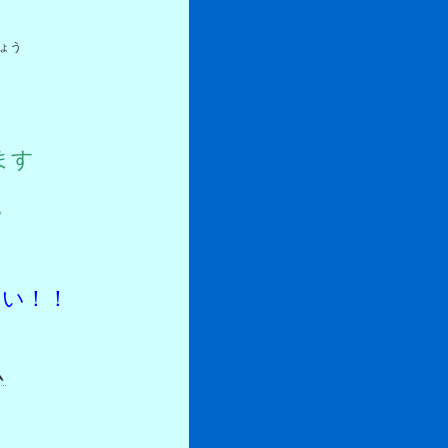
ょう
すい
おこな
ます
。
 そうだん
さい！！
ム