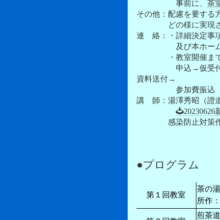
事前に、
茶
その他：配慮を要する
どの様に実現させ
連 絡：・詳細決定事
及び本ホームペー
・教室開催まで
申込→仮受付→参加
資料送付→
参加費振込（およそ
講 師：湯澤秀昭（證
20230
感染防止対策作業の
●プログラム
茶の
第１回教室
所作
煎茶