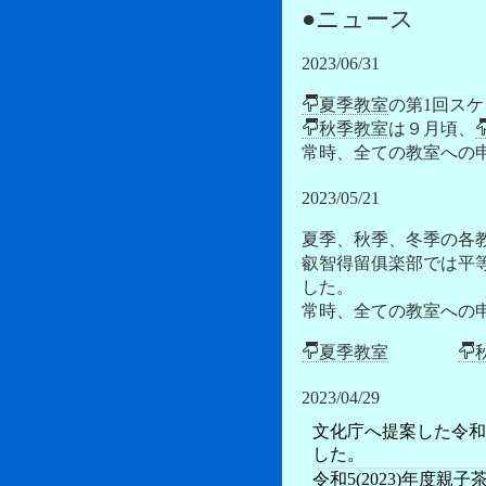
●ニュース
2023/06/31
夏季教室
の第1回ス
秋季教室
は９月頃、
常時、全ての教室への
2023/05/21
夏季、秋季、冬季の各
叡智得留俱楽部では平
した。
常時、全ての教室への
夏季教室
2023/04/29
文化庁へ提案した令和5
した。
令和5(2023)年