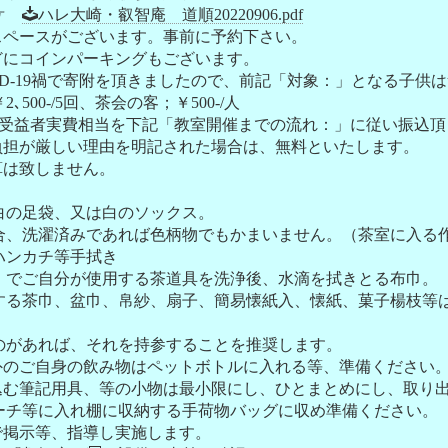
☞
ハレ大崎・叡智庵 道順20220906.pdf
スがございます。事前に予約下さい。
インパーキングもございます。
ID-19禍で寄附を頂きましたので、前記「対象：」となる子供
-/5回、茶会の客；￥500-/人
者実費相当を下記「教室開催までの流れ：」に従い振込頂
厳しい理由を明記された場合は、無料といたします。
致しません。
足袋、又は白のソックス。
済みであれば色柄物でもかまいません。（茶室に入る作
カチ等手拭き
自分が使用する茶道具を洗浄後、水滴を拭きとる布巾。
巾、盆巾、帛紗、扇子、簡易懐紙入、懐紙、菓子楊枝等は
れば、それを持参することを推奨します。
自身の飲み物はペットボトルに入れる等、準備ください
記用具、等の小物は最小限にし、ひとまとめにし、取り出
入れ棚に収納する手荷物バッグに収め準備ください。
示等、指導し実施します。