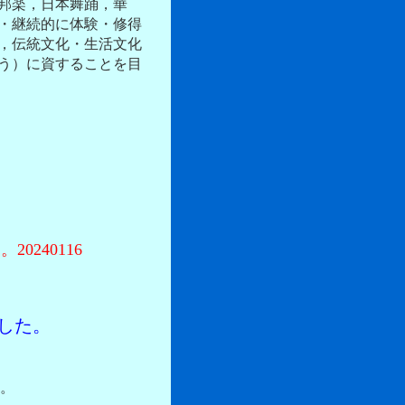
邦楽，日本舞踊，華
・継続的に体験・修得
，伝統文化・生活文化
う）
に資することを目
0240116
了
した。
。