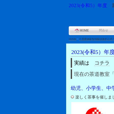
2023(令和5）年度
親
HOME
問合せ
HOME
>
任意団体叡智得留倶楽部公式
2023(令和5）
実績は
コチラ
現在の茶道教室
幼児、小学生、中
楽しく茶事を催しま