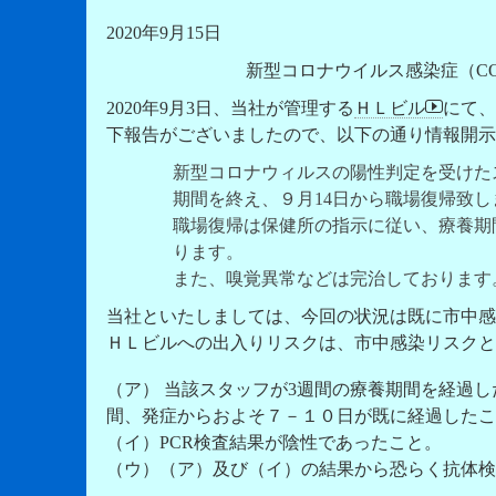
2020年9月15日
新型コロナウイルス感染症（CO
2020年9月3日、当社が管理する
ＨＬビル
にて、
下報告がございましたので、以下の通り情報開示
新型コロナウィルスの陽性判定を受けた
期間を終え、９月14日から職場復帰致し
職場復帰は保健所の指示に従い、療養期
ります。
また、嗅覚異常などは完治しております
当社といたしましては、今回の状況は既に市中感
ＨＬビルへの出入りリスクは、市中感染リスクと
（ア） 当該スタッフが3週間の療養期間を経過
間、発症からおよそ７－１０日が既に経過したこ
（イ）PCR検査結果が陰性であったこと。
（ウ）（ア）及び（イ）の結果から恐らく抗体検