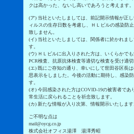
クは高かった、ないし高いであろうと考えます。
(ア) 当社といたしましては、前記開示情報が
ィルスの生存日数を考慮し、ＨＬビルの感染防止
致しません。
(イ) 当社といたしましては、関係者に於かれ
す。
(ウ) ＨＬビルに出入りされた方は、いくらか
PCR検査、抗原抗体検査等適切な検査を受け適
(エ) 既にご存知の通り、幸いにして世田谷区
思表示をしました。今後の活動に期待し、感染防
す。
(オ) 今回感染された方はCOVID-19の被害
常生活に戻られることを祈念致します。
(カ) 新たな情報が入り次第、情報開示いたします
ご不明な点は
mail@oycg.co.jp
株式会社オフィス湯澤 湯澤秀昭