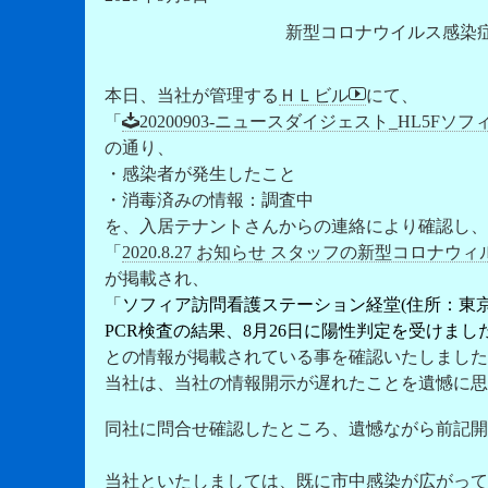
新型コロナウイルス感染症（
本日、当社が管理する
ＨＬビル
にて、
「
20200903-ニュースダイジェスト_HL5Fソフィ
の通り、
・感染者が発生したこと
・消毒済みの情報：調査中
を、入居テナントさんからの連絡により確認し、go
「
2020.8.27 お知らせ スタッフの新型コロナ
が掲載され、
「
ソフィア訪問看護ステーション経堂(住所：東
PCR検査の結果、8月26日に陽性判定を受けました。
との情報が掲載されている事を確認いたしました
当社は、当社の情報開示が遅れたことを遺憾に思
同社に問合せ確認したところ、遺憾ながら前記開
当社といたしましては、既に市中感染が広がって