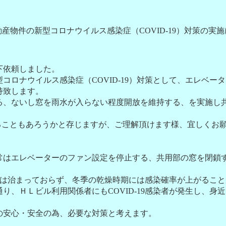
産物件の新型コロナウイルス感染症（COVID-19）対策の実
下依頼しました。
コロナウイルス感染症（COVID-19）対策として、エレベー
持致します。
る、ないし窓を雨水が入らない程度開放を維持する、を実施し
ることもあろうかと存じますが、ご理解頂けます様、宜しくお
常はエレベーターのファン設定を停止する、共用部の窓を閉鎖
-19は治まっておらず、冬季の乾燥時期には感染確率が上がるこ
通り、ＨＬビル利用関係者にもCOVID-19感染者が発生し、身
の安心・安全の為、必要な対策と考えます。