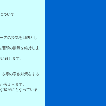
施について
ター内の換気を目的とし
共用部の換気を維持しま
願い致します。
する等の寒さ対策をする
とが考えらます。
近な状況にもなっていま