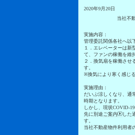
2020年9月20日
当社不動
実施内容：
管理委託関係各社へ以
１．エレベーターは新型
て、ファンの稼働を維
２．換気扇を稼働させ
す。
※換気により寒く感じ
実施理由：
だいぶ涼しくなり、通
時期となります。
しかし、現状COVID
先に別途
ご案内
した
す。
当社不動産物件利用者