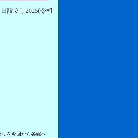
 日設立し2025(令和
煉りを今回から各碗へ