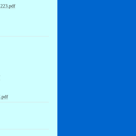
.pdf
7
pdf