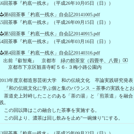
第6回茶事『杓底一残水』（平成26年10月05日（日））
第6回茶事「杓底一残水」自会記20141005.pdf
第5回茶事『杓底一残水』（平成26年09月15日（日））
第5回茶事「杓底一残水」自会記20140915.pdf
第4回茶事『杓底一残水』（平成26年03月16日（日））
第4回茶事「杓底一残水」自会記20140316.pdf
前『叡智庵』 京都市
緑の館茶室（四畳半、八畳）
都市下京区観喜寺町５６- ３梅小路公園内
2013年度京都造形芸術大学 和の伝統文化 卒論実践研究発表
『和の伝統文化に学ぶ個と集のバランス －茶事の実践をと
茶道史上対峙したことのある「茶の湯」と「煎茶道」を融合
践。
この回以降はこの融合した茶事を実施する。
この回より、濃茶は回し飲みを止め”一碗煉り”にする。
第3回茶事『杓底一残水』（平成25年09月22日（日））