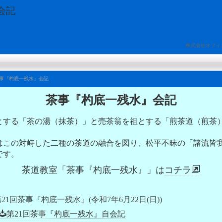
会記
株式会社オフィ
事『杓底一残水』会記
茶事『杓底一残水』会記
とする「茶の湯（抹茶）」と売茶翁を祖とする「煎茶道（煎茶
はこの対峙した二種の茶道の融合を図り、松平不昧の「諸流皆
です。
茶道教室「茶事『杓底一残水』」は
コチラ
21回茶事『杓底一残水』(令和7年6月22日(日))
第21回茶事『杓底一残水』自会記