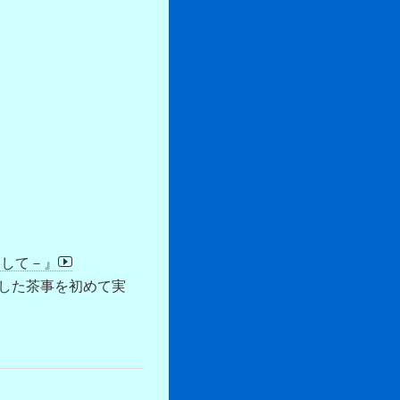
おして－』
した茶事を初めて実