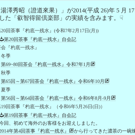
秀昭（證道來果）」が2014(平成 26)年 5 月 17
散した「叡智得留倶楽部」の実績を含みます。☟
20回茶事『杓底一残水』(令和7年2月17日(月))
第20回茶事『杓底一残水』自会記
茶会『杓底一残水』
冬季
第69~80回茶会『杓底一残水』令和7年1月
秋季
第65回～第67回茶会『杓底一残水』令和6年10月
夏季
第56回～第64回茶会『杓底一残水』令和6年8月-9月
19回茶事『杓底一残水』（令和6年5月26日(日)）
第19回茶事『杓底一残水』自会記
今回、初めて海外のお客様をお迎えしました。
2014年第4回茶事『杓底一残水』
から行ってきた濃茶の一碗