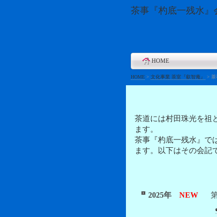
茶事『杓底一残水』
HOME
HOME
>
文化事業 茶室『叡智庵』
>
茶
茶道には村田珠光を祖
ます。
茶事『杓底一残水』で
ます。以下はその会記
2025年
NEW
第