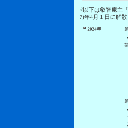
☟以下は叡智庵主「湯澤
7)年4月１日に解
2024年
第
第