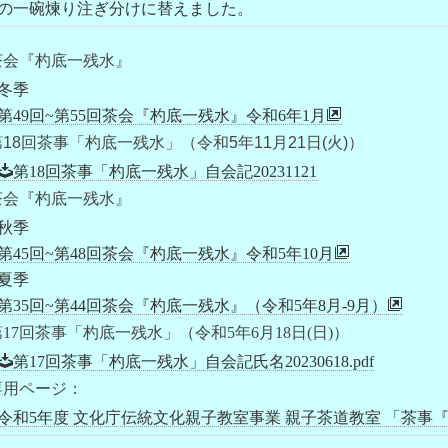
の一碗煉り注ぎ分けに替えました。
茶会『杓底一残水』
冬季
第49回~第55回茶会『杓底一残水』令和6年1月
18回茶事「杓底一残水」（令和5年11月21日(火)）
第18回茶事「杓底一残水」自会記20231121
茶会『杓底一残水』
秋季
第45回~第48回茶会『杓底一残水』令和5年10月
夏季
第35回~第44回茶会『杓底一残水』（令和5年8月-9月）
17回茶事「杓底一残水」（令和5年6月18日(日)）
第17回茶事「杓底一残水」自会記氏名20230618.pdf
専用ページ：
令和5年度 文化庁伝統文化親子教室事業 親子茶道教室 「茶事